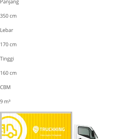
Panjang
350 cm
Lebar
170 cm
Tinggi
160 cm
CBM
9 m³